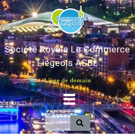
Société Royale Le Commerce
Liégeois ASBL
Liège de demain