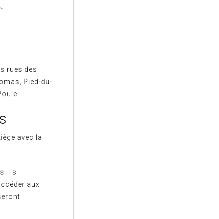
.
es rues des
Thomas, Pied-du-
Poule.
ns
iège avec la
. Ils
accéder aux
seront