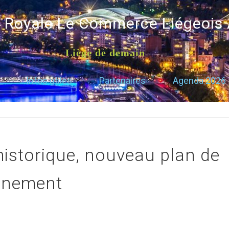
é Royale Le Commerce Liégeois
Liège de demain
Infos utiles
Partenaires
Agenda 2026
istorique, nouveau plan de
nnement