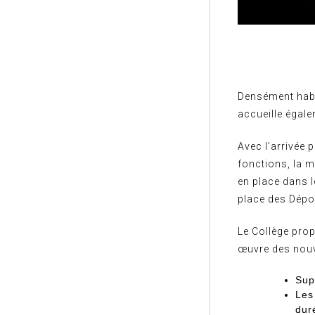
Densément habit
accueille égal
Avec l’arrivée 
fonctions, la m
en place dans l
place des Dépo
Le Collège prop
œuvre des nouv
Sup
Les
dur