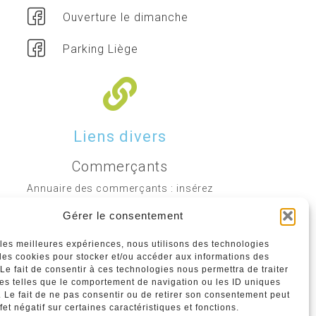
Ouverture le dimanche
Parking Liège
Liens divers
Commerçants
Annuaire des commerçants : insérez
gratuitement votre activité dans notre
Gérer le consentement
annuaire sur notre site ci-dessous
r les meilleures expériences, nous utilisons des technologies
 les cookies pour stocker et/ou accéder aux informations des
www.commerceliege.be
 Le fait de consentir à ces technologies nous permettra de traiter
s telles que le comportement de navigation ou les ID uniques
e. Le fait de ne pas consentir ou de retirer son consentement peut
fet négatif sur certaines caractéristiques et fonctions.