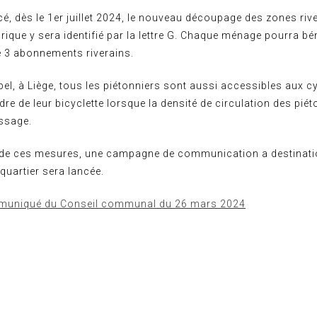
 dès le 1er juillet 2024, le nouveau découpage des zones riv
orique y sera identifié par la lettre G. Chaque ménage pourra bé
e 3 abonnements riverains.
pel, à Liège, tous les piétonniers sont aussi accessibles aux cy
re de leur bicyclette lorsque la densité de circulation des pié
assage.
 de ces mesures, une campagne de communication a destinati
 quartier sera lancée.
uniqué du Conseil communal du 26 mars 2024