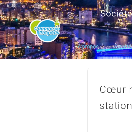
Sociét
À propos
Projets
Cœur h
statio