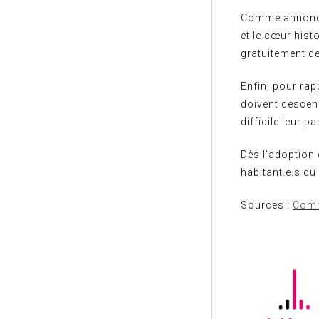
Comme annoncé,
et le cœur hist
gratuitement d
Enfin, pour rap
doivent descend
difficile leur p
Dès l’adoption
habitant.e.s du
Sources :
Comm