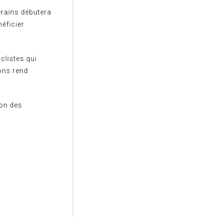
erains débutera
néficier
clistes qui
tons rend
on des