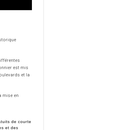
storique
ifférentes
onnier est mis
oulevards et la
a mise en
tuits de courte
es et des