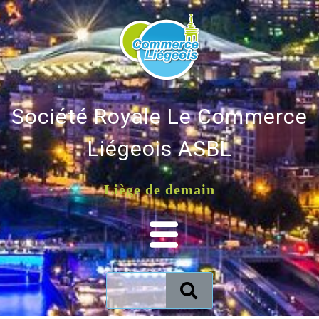
Société Royale Le Commerce
Liégeois ASBL
Liège de demain