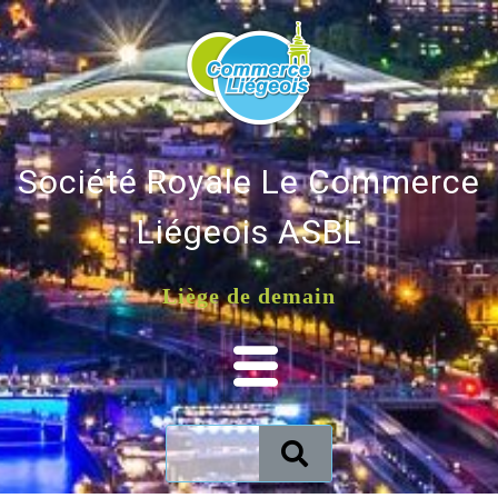
Société Royale Le Commerce
Liégeois ASBL
Liège de demain