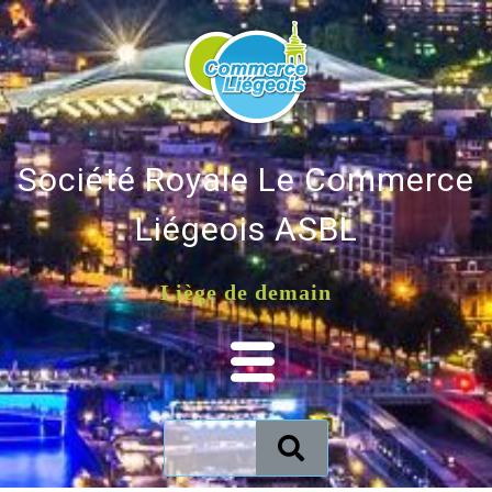
Société Royale Le Commerce
Liégeois ASBL
Liège de demain