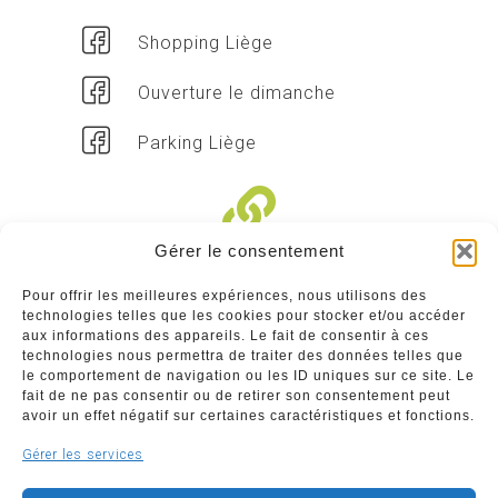
Shopping Liège
Ouverture le dimanche
Parking Liège
Gérer le consentement
Liens divers
Pour offrir les meilleures expériences, nous utilisons des
technologies telles que les cookies pour stocker et/ou accéder
Commerçants
aux informations des appareils. Le fait de consentir à ces
technologies nous permettra de traiter des données telles que
Annuaire des commerçants : insérez gratuitement
le comportement de navigation ou les ID uniques sur ce site. Le
votre activité dans notre annuaire sur notre site ci-
fait de ne pas consentir ou de retirer son consentement peut
dessous
avoir un effet négatif sur certaines caractéristiques et fonctions.
Gérer les services
www.commerceliege.be