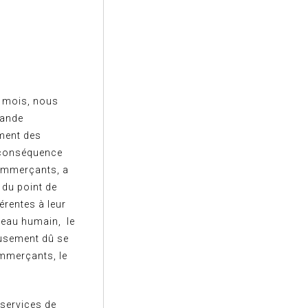
s mois, nous
rande
ement des
 conséquence
commerçants, a
 du point de
érentes à leur
veau humain, le
eusement dû se
ommerçants, le
 services de