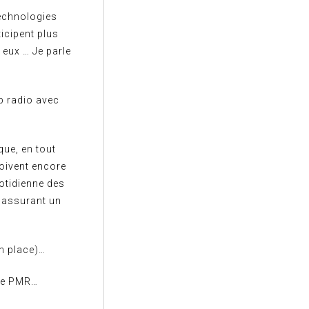
technologies
icipent plus
 eux … Je parle
b radio avec
que, en tout
oivent encore
uotidienne des
 assurant un
en place)…
ême PMR…