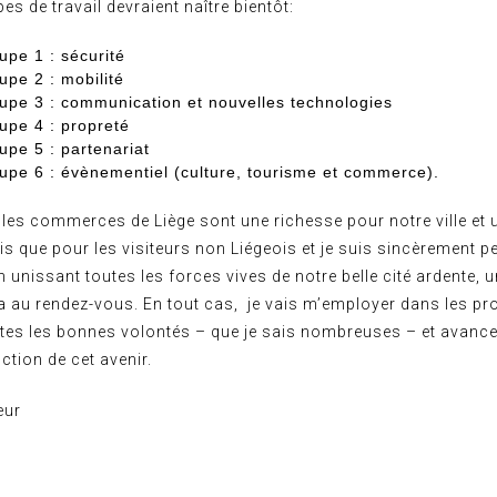
es de travail devraient naître bientôt:
upe 1 : sécurité
upe 2 : mobilité
upe 3 : communication et nouvelles technologies
upe 4 : propreté
upe 5 : partenariat
upe 6 : évènementiel (culture, tourisme et commerce).
les commerces de Liège sont une richesse pour notre ville et 
is que pour les visiteurs non Liégeois et je suis sincèrement 
 unissant toutes les forces vives de notre belle cité ardente, u
a au rendez-vous. En tout cas, je vais m’employer dans les p
tes les bonnes volontés – que je sais nombreuses – et avance
ction de cet avenir.
eur