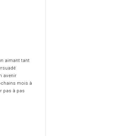
un aimant tant
persuadé
n avenir
rochains mois à
r pas à pas