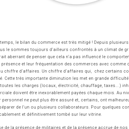
ntemps, le bilan du commerce est très mitigé ! Depuis plusieur
ous le sommes toujours d’ailleurs confrontés à un climat de g
serait aberrant de penser que cela n’a pas influencé le comport
eur présence et leur fréquentation des commerces avec comme
u chiffre d’affaires. Un chiffre d’affaires qui, chez certains 
é. Cette très importante diminution les met en grande difficulté
 toutes les charges (locaux, électricité, chauffage, taxes….) inh
rciale doivent être inexorablement payées chaque mois. Au ni
r personnel ne peut plus être assuré et, certains, ont malheur
séparer de l’un ou plusieurs collaborateurs. Pour quelques c
ocablement et définitivement tombé sur leur vitrine.
 de la présence de militaires et de la présence accrue de nos