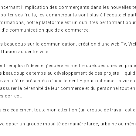
concernant l’implication des commerçants dans les nouvelles 
rter ses fruits, les commerçants sont plus à l’écoute et part
formations, notre plateforme est un outil très performant pour
t d’e-communication que de e-commerce.
ns beaucoup sur la communication, création d’une web Tv, We
iffusion au centre ville…
t remplis d’idées et j’espère en mettre quelques unes en prati
e beaucoup de temps au développement de ces projets – qui d
avant d’être présentés officiellement – pour optimiser la vie q
ssurer la pérennité de leur commerce et du personnel tout en
es correct.
uière également toute mon attention (un groupe de travail est 
velopper un groupe mobilité de manière large, urbaine ou m