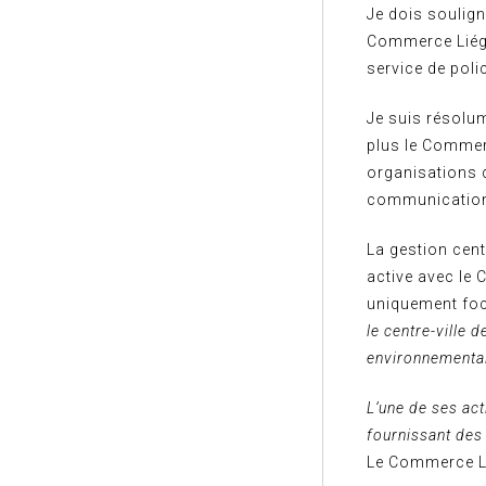
Je dois soulign
Commerce Liégeo
service de poli
Je suis résolu
plus le Commer
organisations q
communication 
La gestion centr
active avec le 
uniquement focal
le centre-ville 
environnemental
L’une de ses ac
fournissant des
Le Commerce Li