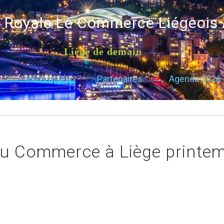
é Royale Le Commerce Liégeois
Liège de demain
Infos utiles
Partenaires
Agenda 2026
du Commerce à Liège printe