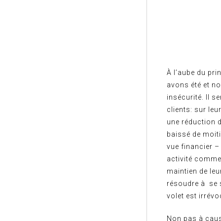
À l’aube du pri
avons été et n
insécurité. Il 
clients: sur l
une réduction d
baissé de moiti
vue financier –
activité comme
maintien de leu
résoudre à se 
volet est irrév
Non pas à cause