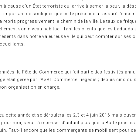
n à cause d’un État terroriste qui arrive à semer la peur, la dés
est important de souligner que cette présence a rassuré l’ensem
a repris progressivement le chemin de la ville. Le taux de fréqu
llement son niveau habituel. Tant les clients que les badauds 
résents dans notre valeureuse ville qui peut compter sur se
ccueillants.
 années, la Fête du Commerce qui fait partie des festivités annu
ge était gérée par l’ASBL Commerce Liégeois ; depuis cinq ou si
s son organisation en charge.
lieu cette année et se déroulera les 2,3 et 4 juin 2016 mais ouve
 pour moi, serait à repenser d’autant plus que la Batte joue le
uin. Faut-il encore que les commerçants se mobilisent pour ce