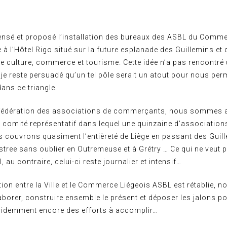
nsé et proposé l’installation des bureaux des ASBL du Comme
e à l’Hôtel Rigo situé sur la future esplanade des Guillemins et 
le culture, commerce et tourisme. Cette idée n’a pas rencontré 
s je reste persuadé qu’un tel pôle serait un atout pour nous per
ans ce triangle.
fédération des associations de commerçants, nous sommes a
 comité représentatif dans lequel une quinzaine d’association
 couvrons quasiment l’entièreté de Liège en passant des Guill
stree sans oublier en Outremeuse et à Grétry … Ce qui ne veut pa
l, au contraire, celui-ci reste journalier et intensif…
on entre la Ville et le Commerce Liégeois ASBL est rétablie, 
borer, construire ensemble le présent et déposer les jalons p
a évidemment encore des efforts à accomplir…