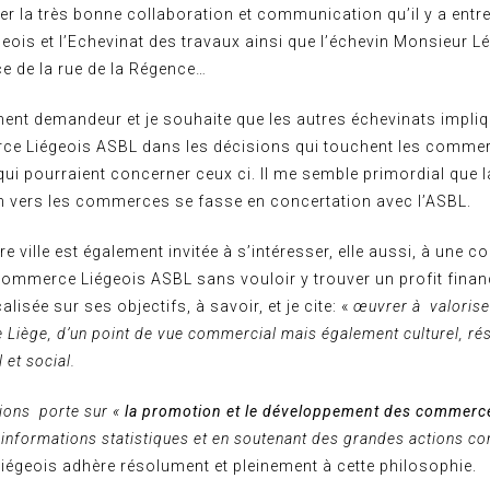
er la très bonne collaboration et communication qu’il y a entre
is et l’Echevinat des travaux ainsi que l’échevin Monsieur Lé
ce de la rue de la Régence…
ment demandeur et je souhaite que les autres échevinats impli
ce Liégeois ASBL dans les décisions qui touchent les commer
ui pourraient concerner ceux ci. Il me semble primordial que l
vers les commerces se fasse en concertation avec l’ASBL.
e ville est également invitée à s’intéresser, elle aussi, à une c
Commerce Liégeois ASBL sans vouloir y trouver un profit financ
isée sur ses objectifs, à savoir, et je cite: «
œuvrer à
valorise
de Liège, d’un point de vue commercial mais également culturel, rés
 et social.
tions porte sur «
la promotion et le développement des commerc
 informations statistiques et en soutenant des grandes actions c
égeois adhère résolument et pleinement à cette philosophie.