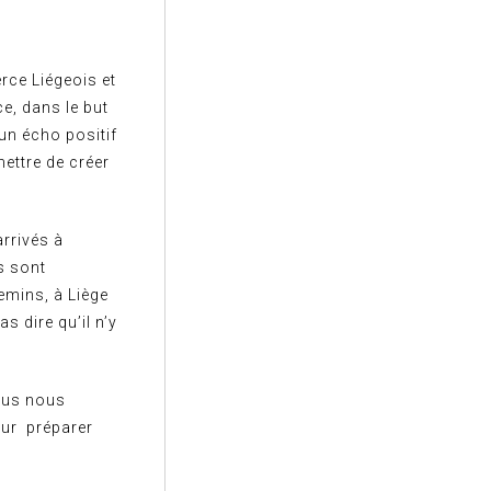
rce Liégeois et
ce, dans le but
un écho positif
mettre de créer
rrivés à
s sont
emins, à Liège
s dire qu’il n’y
nous nous
our préparer