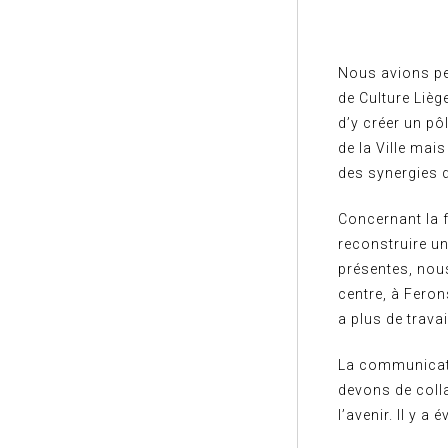
Nous avions pe
de Culture Lièg
d’y créer un pô
de la Ville mai
des synergies d
Concernant la 
reconstruire un
présentes, nous
centre, à Feron
a plus de travai
La communicati
devons de colla
l’avenir. Il y 