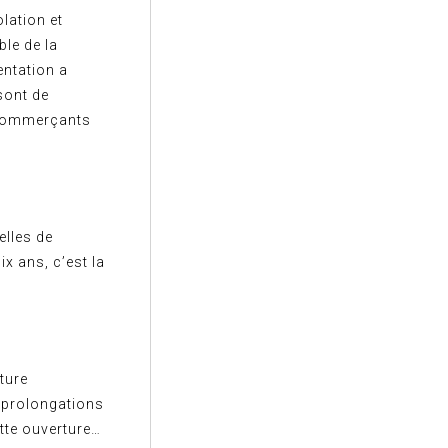
olation et
ble de la
entation a
sont de
s commerçants
elles de
x ans, c’est la
rture
s prolongations
tte ouverture…