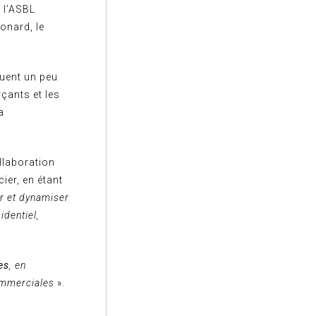
 l’ASBL
onard, le
quent un peu
çants et les
a
ollaboration
ier, en étant
r et dynamiser
identiel,
es
, en
ommerciales
».