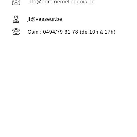
info@commerceliegeois.be
jl@vasseur.be
Gsm : 0494/79 31 78 (de 10h à 17h)