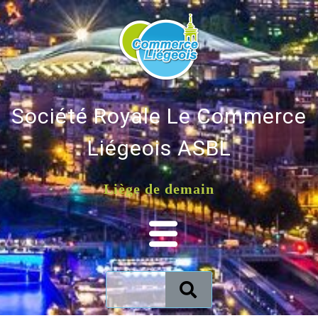
Société Royale Le Commerce
Liégeois ASBL
Liège de demain