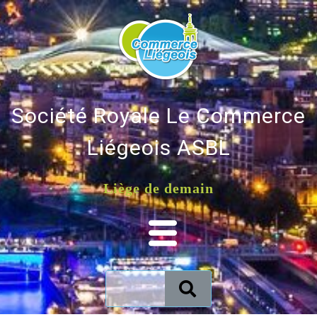
Société Royale Le Commerce
Liégeois ASBL
Liège de demain