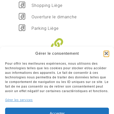
Shopping Liège
Ouverture le dimanche
Parking Liège
Gérer le consentement
Liens divers
Pour offrir les meilleures expériences, nous utilisons des
technologies telles que les cookies pour stocker et/ou accéder
Commerçants
aux informations des appareils. Le fait de consentir à ces
technologies nous permettra de traiter des données telles que
Annuaire des commerçants : insérez gratuitement
le comportement de navigation ou les ID uniques sur ce site. Le
votre activité dans notre annuaire sur notre site ci-
fait de ne pas consentir ou de retirer son consentement peut
dessous
avoir un effet négatif sur certaines caractéristiques et fonctions.
Gérer les services
www.commerceliege.be
Accepter