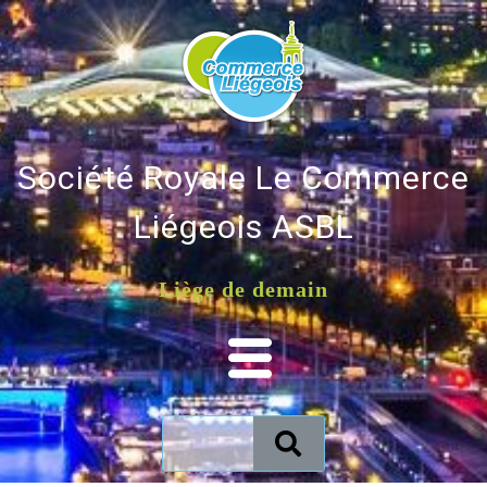
Société Royale Le Commerce
Liégeois ASBL
Liège de demain