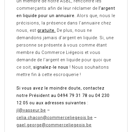
un membre de notre ASBL, rencontre les
commerçants afin de leur réclamer de
l’argent
en liquide pour un annuaire.
Alors que, nous le
précisions, la présence dans l’annuaire chez
nous, est
gratuite.
De plus, nous ne
demandons jamais d’argent en liquide. Si, une
personne se présente à vous comme étant
membre du Commerce Liégeois et vous
demande de l’argent en liquide pour quoi que
ce soit,
signalez-le nous
! Nous souhaitons
mettre fin à cette escroquerie !
Si vous avez le moindre doute, contactez
notre Président au 0494 79 31 78 ou 04 230
12 05 ou aux adresses suivantes :
jl@vasseur.be
–
celia.chacon@commerceliegeois.be
–
gael.george@commerceliegeois.be