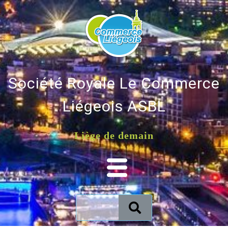
Société Royale Le Commerce
Liégeois ASBL
Liège de demain