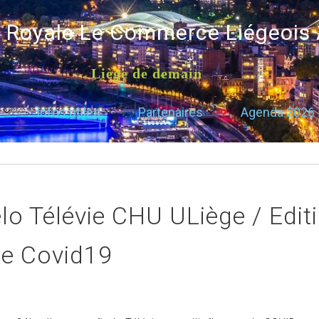
é Royale Le Commerce Liégeois
Liège de demain
Infos utiles
Partenaires
Agenda 2026
élo Télévie CHU ULiège / Edit
le Covid19