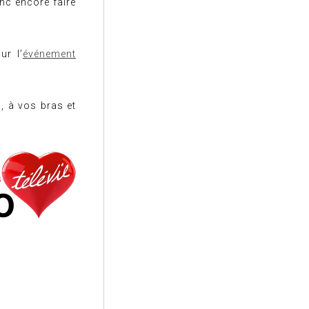
nc encore faire
ur l’
événement
, à vos bras et