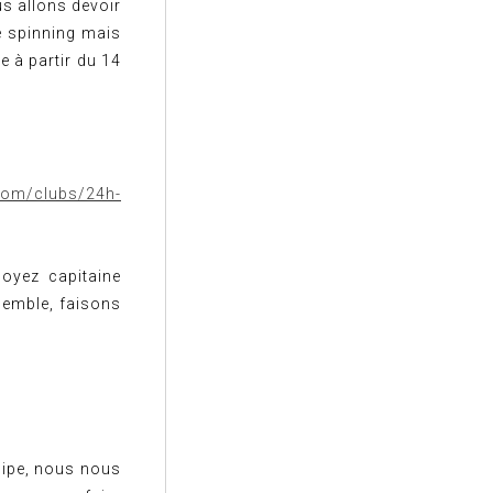
us allons devoir
de spinning mais
e à partir du 14
com/clubs/24h-
oyez capitaine
nsemble, faisons
uipe, nous nous