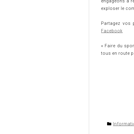
engageons à re
exploser le co
Partagez vos 
Facebook
« Faire du spo
tous en route p
Informat