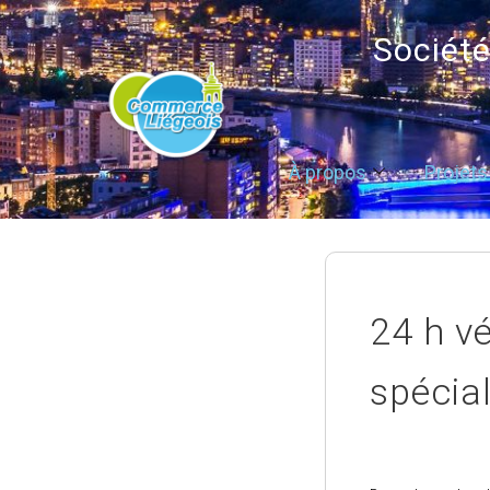
Sociét
À propos
Projets
24 h v
spécia