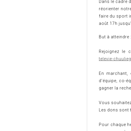
Dans le cadre d
réorienter notr
faire du sport 
août 17h jusqu
But à atteindre
Rejoignez le c
televie-chuulie
En marchant, 
d’équipe, co-éq
gagner la rech
Vous souhaitez 
Les dons sont 
Pour chaque he