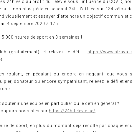
es 24h vélo au profit du Télévie sous l’influence du COVID, no
e but : non plus pédaler pendant 24h d’affilée sur 134 vélos 
individuellement et essayer d’atteindre un objectif commun et c
’au 4 septembre 2020 à 17h.
 : 5.000 heures de sport en 3 semaines !
lub (gratuitement) et relevez le défi :
https://www.strava.
ge
en roulant, en pédalant ou encore en nageant, que vous s
uipier, donateur ou encore sympathisant, relevez le défi et e
erche.
soutenir une équipe en particulier ou le défi en général ?
toujours possibles sur
https://24h-televie.be/
ure de sport, en plus du montant déjà récolté par chaque éq