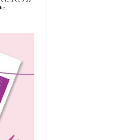
e fois de plus
io.