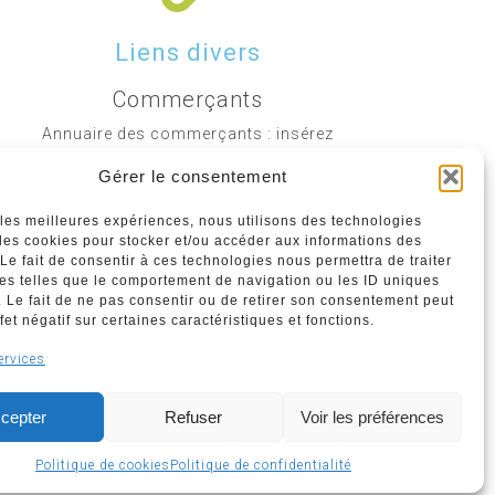
Liens divers
Commerçants
Annuaire des commerçants : insérez
gratuitement votre activité dans notre
Gérer le consentement
annuaire sur notre site ci-dessous
r les meilleures expériences, nous utilisons des technologies
 les cookies pour stocker et/ou accéder aux informations des
www.commerceliege.be
 Le fait de consentir à ces technologies nous permettra de traiter
s telles que le comportement de navigation ou les ID uniques
e. Le fait de ne pas consentir ou de retirer son consentement peut
fet négatif sur certaines caractéristiques et fonctions.
Politique de confidentialité
ervices
Politique de cookies
cepter
Refuser
Voir les préférences
Politique de cookies
Politique de confidentialité
BNC