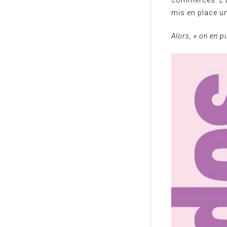
commerces. L’E
mis en place u
Alors, « on en p