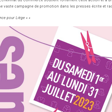
chevinat du Commerce soutient fortement cette action et a un
ne vaste campagne de promotion dans les presses écrite et rad
ince pour Liège » »