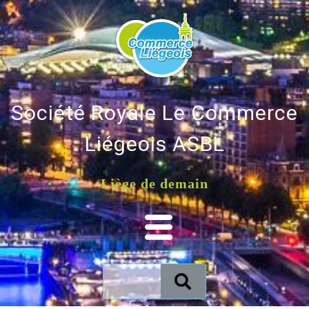
Société Royale Le Commerce
Liégeois ASBL
Liège de demain