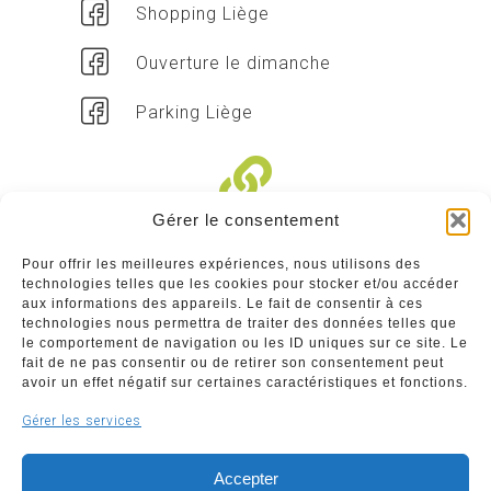
Shopping Liège
Ouverture le dimanche
Parking Liège
Gérer le consentement
Liens divers
Pour offrir les meilleures expériences, nous utilisons des
technologies telles que les cookies pour stocker et/ou accéder
Commerçants
aux informations des appareils. Le fait de consentir à ces
technologies nous permettra de traiter des données telles que
Annuaire des commerçants : insérez gratuitement
le comportement de navigation ou les ID uniques sur ce site. Le
votre activité dans notre annuaire sur notre site ci-
fait de ne pas consentir ou de retirer son consentement peut
dessous
avoir un effet négatif sur certaines caractéristiques et fonctions.
Gérer les services
www.commerceliege.be
Accepter