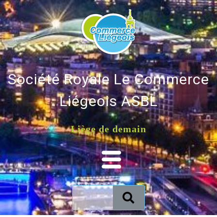
Société Royale Le Commerce
Liégeois ASBL
Liège de demain