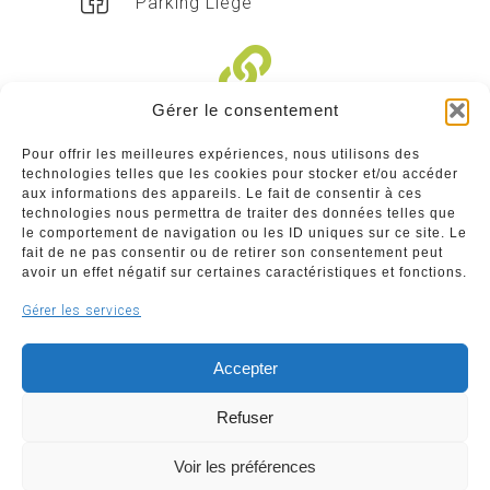
Parking Liège
Gérer le consentement
Liens divers
Pour offrir les meilleures expériences, nous utilisons des
technologies telles que les cookies pour stocker et/ou accéder
Commerçants
aux informations des appareils. Le fait de consentir à ces
technologies nous permettra de traiter des données telles que
Annuaire des commerçants : insérez gratuitement
le comportement de navigation ou les ID uniques sur ce site. Le
votre activité dans notre annuaire sur notre site ci-
fait de ne pas consentir ou de retirer son consentement peut
dessous
avoir un effet négatif sur certaines caractéristiques et fonctions.
Gérer les services
www.commerceliege.be
Accepter
Refuser
Voir les préférences
Copyright © 2026 Société Royale Le Commerce Liégeois