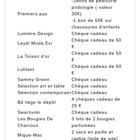
-2bons de pédicurie
podologie ( valeur
Premiers pas
30€)
-1 bon de 50€ sur
chaussures d’enfants
Lumière Design
Chèque cadeau
Chèque cadeau de 50
Leydi Moda Evi
€
Chèque cadeau de 50
La Toison d’or
€
Chèque cadeau de 50
Lolifant
€
Sammy Green
Chèque cadeau
Sélection art et table
Chèque cadeau
Sélection contemporain
Chèque cadeau
4 chèques cadeau de
Bd liège le dépôt
25 €
Swarovski
Chèque cadeau
Les Bougies De
3 lots de 2 bougies
Charroux
parfumées
2 sacs en paille et
Mique-Mac
raphia (toile de jute)