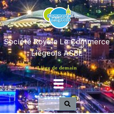
Société Royale Le Commerce
Liégeois ASBL
Liège de demain