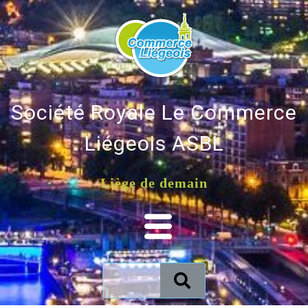
Société Royale Le Commerce
Liégeois ASBL
Liège de demain