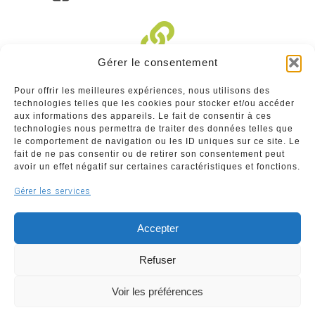
Gérer le consentement
Liens divers
Pour offrir les meilleures expériences, nous utilisons des
technologies telles que les cookies pour stocker et/ou accéder
Commerçants
aux informations des appareils. Le fait de consentir à ces
technologies nous permettra de traiter des données telles que
Annuaire des commerçants : insérez gratuitement
le comportement de navigation ou les ID uniques sur ce site. Le
votre activité dans notre annuaire sur notre site ci-
fait de ne pas consentir ou de retirer son consentement peut
dessous
avoir un effet négatif sur certaines caractéristiques et fonctions.
Gérer les services
www.commerceliege.be
Accepter
Refuser
Voir les préférences
Copyright © 2026 Société Royale Le Commerce Liégeois
ASBL | Support & développement
WeBNC