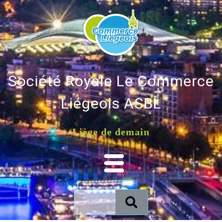
Société Royale Le Commerce
Liégeois ASBL
Liège de demain