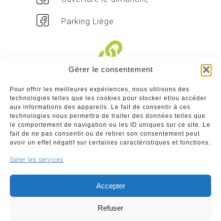
Parking Liège
Gérer le consentement
Liens divers
Pour offrir les meilleures expériences, nous utilisons des
technologies telles que les cookies pour stocker et/ou accéder
Commerçants
aux informations des appareils. Le fait de consentir à ces
technologies nous permettra de traiter des données telles que
Annuaire des commerçants : insérez gratuitement
le comportement de navigation ou les ID uniques sur ce site. Le
votre activité dans notre annuaire sur notre site ci-
fait de ne pas consentir ou de retirer son consentement peut
dessous
avoir un effet négatif sur certaines caractéristiques et fonctions.
Gérer les services
www.commerceliege.be
Accepter
Refuser