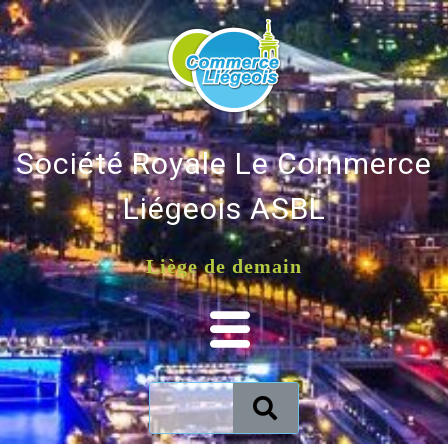
Société Royale Le Commerce
Liégeois ASBL
Liège de demain