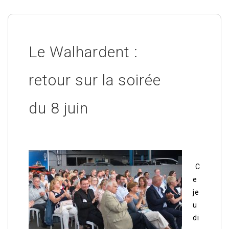
Le Walhardent :
retour sur la soirée
du 8 juin
C
e
je
u
di