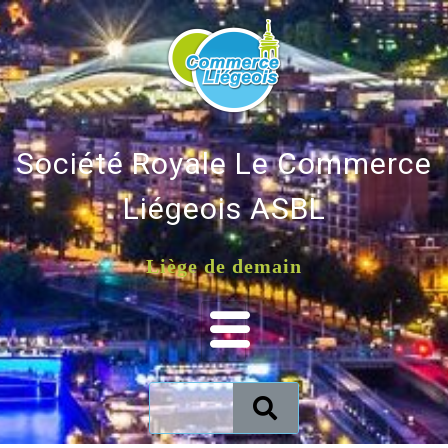
Société Royale Le Commerce
Liégeois ASBL
Liège de demain