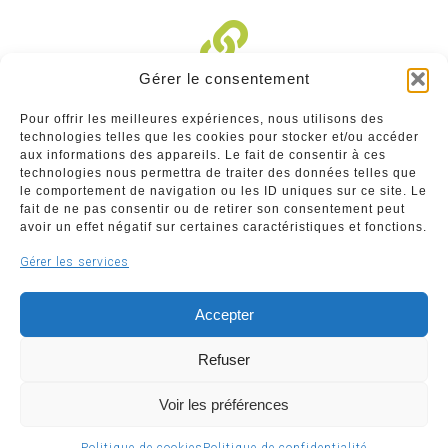
Gérer le consentement
Liens divers
Pour offrir les meilleures expériences, nous utilisons des
technologies telles que les cookies pour stocker et/ou accéder
Commerçants
aux informations des appareils. Le fait de consentir à ces
technologies nous permettra de traiter des données telles que
Annuaire des commerçants : insérez gratuitement
le comportement de navigation ou les ID uniques sur ce site. Le
votre activité dans notre annuaire sur notre site ci-
fait de ne pas consentir ou de retirer son consentement peut
dessous
avoir un effet négatif sur certaines caractéristiques et fonctions.
Gérer les services
www.commerceliege.be
Accepter
Refuser
Voir les préférences
Copyright © 2026 Société Royale Le Commerce Liégeois
ASBL | Support & développement
WeBNC