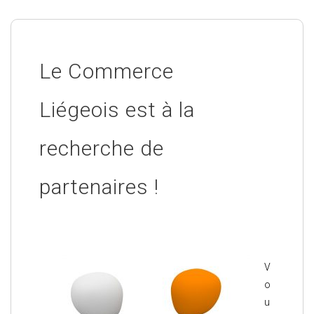
Le Commerce
Liégeois est à la
recherche de
partenaires !
V
o
u