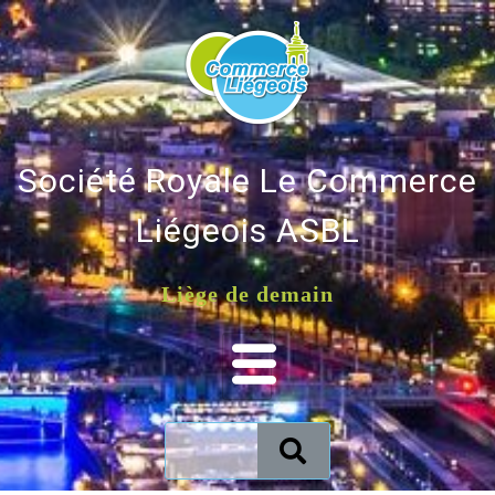
Société Royale Le Commerce
Liégeois ASBL
Liège de demain