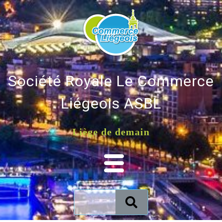
Société Royale Le Commerce
Liégeois ASBL
Liège de demain