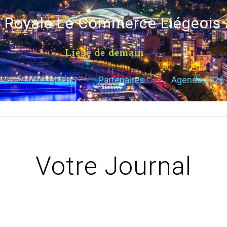
é Royale Le Commerce Liégeois
Liège de demain
Infos utiles
Partenaires
Agenda 2026
Votre Journal