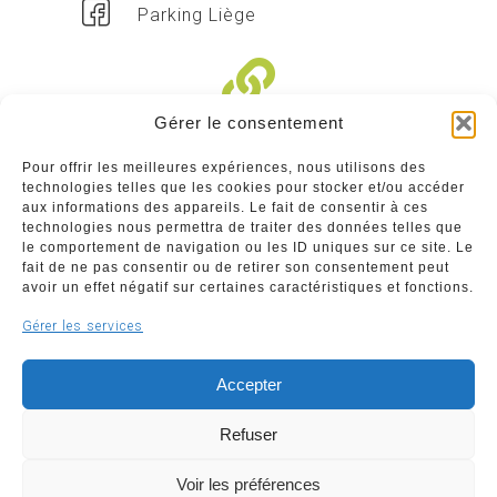
Parking Liège
Gérer le consentement
Liens divers
Pour offrir les meilleures expériences, nous utilisons des
technologies telles que les cookies pour stocker et/ou accéder
Commerçants
aux informations des appareils. Le fait de consentir à ces
technologies nous permettra de traiter des données telles que
Annuaire des commerçants : insérez gratuitement
le comportement de navigation ou les ID uniques sur ce site. Le
votre activité dans notre annuaire sur notre site ci-
fait de ne pas consentir ou de retirer son consentement peut
dessous
avoir un effet négatif sur certaines caractéristiques et fonctions.
Gérer les services
www.commerceliege.be
Accepter
Refuser
Voir les préférences
Copyright © 2026 Société Royale Le Commerce Liégeois