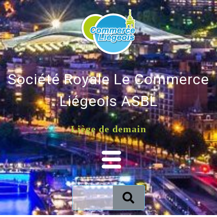
Société Royale Le Commerce
Liégeois ASBL
Liège de demain